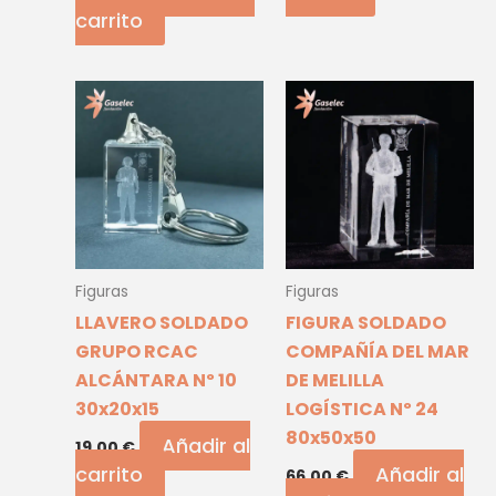
carrito
Figuras
Figuras
LLAVERO SOLDADO
FIGURA SOLDADO
GRUPO RCAC
COMPAÑÍA DEL MAR
ALCÁNTARA Nº 10
DE MELILLA
30x20x15
LOGÍSTICA Nº 24
80x50x50
Añadir al
19,00
€
carrito
Añadir al
66,00
€