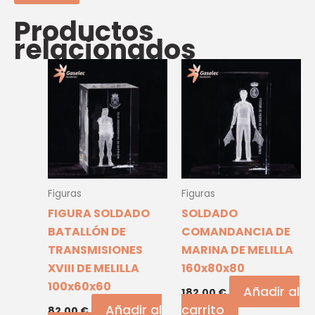
Productos
relacionados
Figuras
Figuras
FIGURA SOLDADO
SOLDADO
BATALLÓN DE
COMANDANCIA DE
TRANSMISIONES
MARINA DE MELILLA
XVIII DE MELILLA
160x80x80
100x60x60
Añadir al
182,00
€
Añadir al
carrito
82,00
€