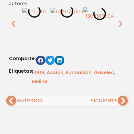
autores.
Comparte:
Etiquetas:
2009
,
Acción
,
Fundación
,
Gaselec
,
Melilla
Ant
Sig
ANTERIOR
SIGUIENTE