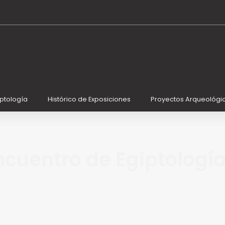
iptología
Histórico de Exposiciones
Proyectos Arqueológi
ncuentro de Egiptologí