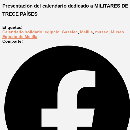
Presentación del calendario dedicado a MILITARES DE
TRECE PAÍSES
Etiquetas:
Calendario solidario
,
egipcio
,
Gaselec
,
Melilla
,
museo
,
Museo
Egipcio de Melilla
Comparte: