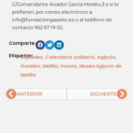
C/Comandante Aviador García Morato,3 o si lo
prefieren, por correo electrónico a
info@fundaciongaselec.es o al teléfono de
contacto 952 67 19 02.
Comparte:
Etiquetas:
Aspanies
,
Calendario solidario
,
egipcio
,
Gaselec
,
Melilla
,
museo
,
Museo Egipcio de
Melilla
Ant
Sig
ANTERIOR
SIGUIENTE