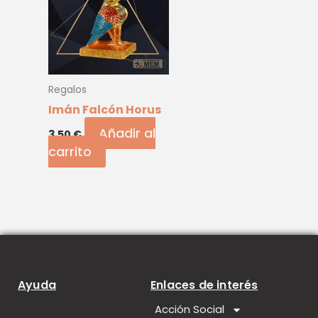
Regalos
Imán Falcón Horus
Añadir al
3,50
€
carrito
Ayuda
Enlaces de interés
Acción Social