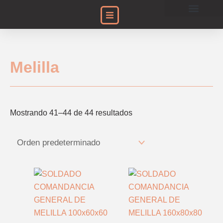
Ir
al
Acción Social
Encuentros de Egiptología
Histórico de Exposiciones
Proyectos Arqueológicos
contenido
Melilla
Mostrando 41–44 de 44 resultados