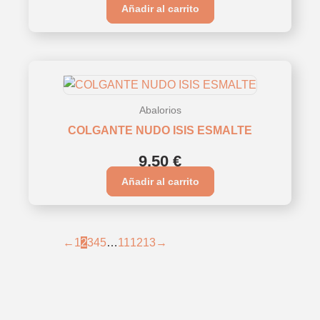
Añadir al carrito
Abalorios
COLGANTE NUDO ISIS ESMALTE
9,50
€
Añadir al carrito
←
1
2
3
4
5
…
11
12
13
→