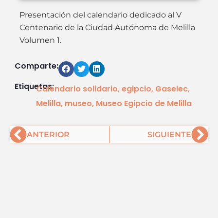
Presentación del calendario dedicado al V
Centenario de la Ciudad Autónoma de Melilla
Volumen 1.
Comparte:
Etiquetas:
Calendario solidario
,
egipcio
,
Gaselec
,
Melilla
,
museo
,
Museo Egipcio de Melilla
Ant
Sig
ANTERIOR
SIGUIENTE