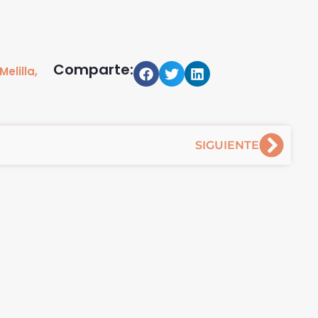
Comparte:
Melilla
,
Sigu
SIGUIENTE