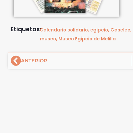
Etiquetas:
Calendario solidario
,
egipcio
,
Gaselec
,
museo
,
Museo Egipcio de Melilla
Ant
ANTERIOR