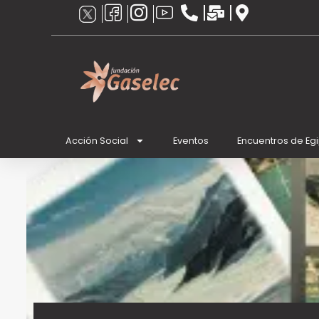
Ir
al
contenido
Acción Social
Eventos
Encuentros de Eg