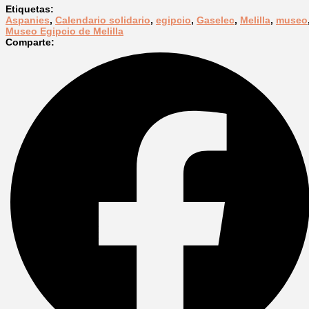
Etiquetas:
Aspanies
,
Calendario solidario
,
egipcio
,
Gaselec
,
Melilla
,
museo
Museo Egipcio de Melilla
Comparte: