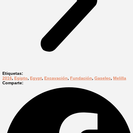
Etiquetas:
2016
,
Egipto
,
Egypt
,
Excavación
,
Fundación
,
Gaselec
,
Melilla
Comparte: