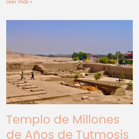
Leer más »
Templo
de
Millones
de
Años
de
Tutmosis
III,
Luxor.
Año
2023
Templo de Millones
de Años de Tutmosis