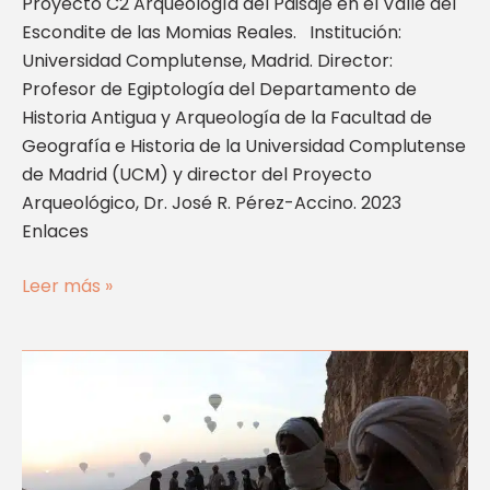
Proyecto C2 Arqueología del Paisaje en el Valle del
Escondite de las Momias Reales. Institución:
Universidad Complutense, Madrid. Director:
Profesor de Egiptología del Departamento de
Historia Antigua y Arqueología de la Facultad de
Geografía e Historia de la Universidad Complutense
de Madrid (UCM) y director del Proyecto
Arqueológico, Dr. José R. Pérez-Accino. 2023
Enlaces
Leer más »
Proyecto
C2
Arqueología
del
Paisaje