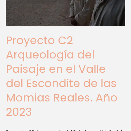
Valle
del
Escondite
de
las
Proyecto C2
Momias
Reales.
Arqueología del
Año
2023
Paisaje en el Valle
del Escondite de las
Momias Reales. Año
2023