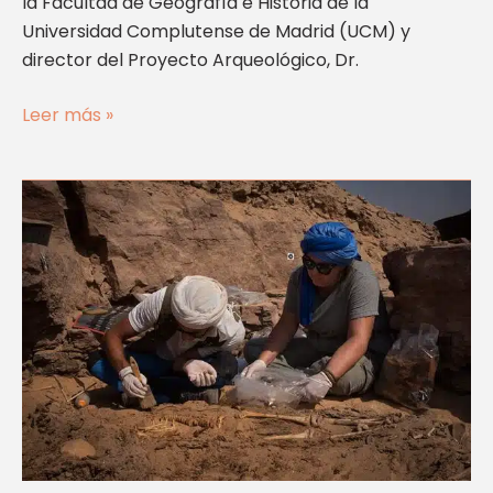
la Facultad de Geografía e Historia de la
Universidad Complutense de Madrid (UCM) y
director del Proyecto Arqueológico, Dr.
Leer más »
Proyecto
Quebbet
El-
Hawa,
Aswan.
Año
2019