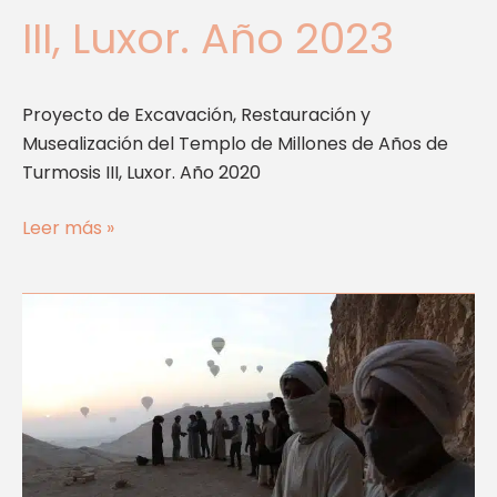
III, Luxor. Año 2023
Proyecto de Excavación, Restauración y
Musealización del Templo de Millones de Años de
Turmosis III, Luxor. Año 2020
Leer más »
Proyecto
C2
Arqueología
del
Paisaje
en
el