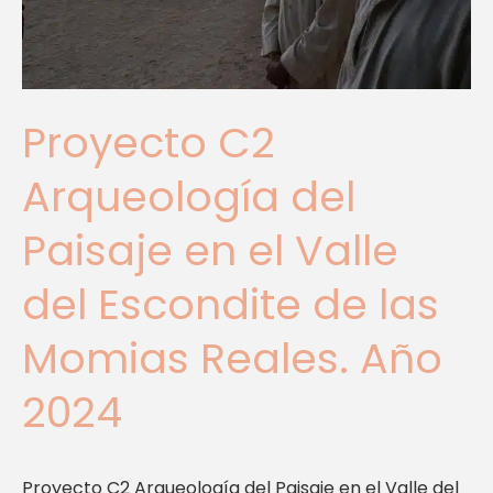
Valle
del
Escondite
de
las
Proyecto C2
Momias
Reales.
Arqueología del
Año
2024
Paisaje en el Valle
del Escondite de las
Momias Reales. Año
2024
Proyecto C2 Arqueología del Paisaje en el Valle del