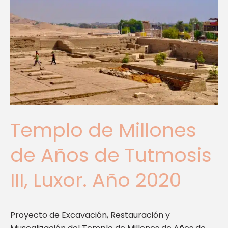
de
Años
de
Tutmosis
III,
Luxor.
Año
2020
Templo de Millones
de Años de Tutmosis
III, Luxor. Año 2020
Proyecto de Excavación, Restauración y