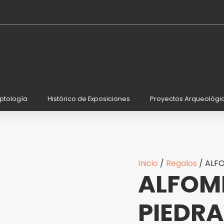
ALFOMBRILLA
RATÓN
PIEDRA
DE
ROSETTA
cantidad
iptología
Histórico de Exposiciones
Proyectos Arqueológi
Inicio
/
Regalos
/ ALF
ALFOM
PIEDRA