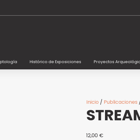
STREAM
OF
DREAMS
cantidad
iptología
Histórico de Exposiciones
Proyectos Arqueológi
Inicio
/
Publicaciones
STREA
12,00
€