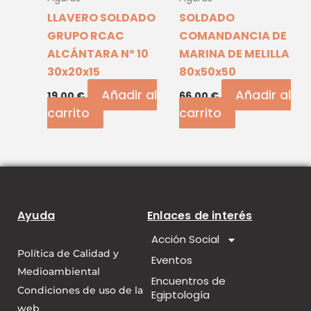
LLAVERO SOLDADO
SOLDADO
GRUPO RCAC
COMANDANCIA DE
ALCÁNTARA Nº 10
MARINA DE MELILLA
30x20x15
80x50x50
Añadir al
Añadir al
19,00
€
66,00
€
carrito
carrito
Ayuda
Enlaces de interés
Acción Social
Política de Calidad y
Eventos
Medioambiental
Encuentros de
Condiciones de uso de la
Egiptología
web