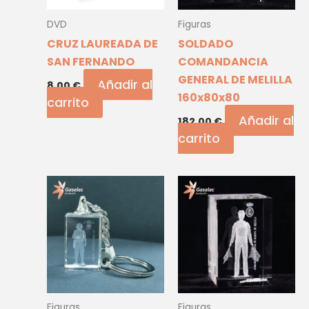
DVD
Figuras
CRUZ LAUREADA DE
SOLDADO
SAN FERNANDO
COMANDANCIA
GENERAL DE MELILLA
Añadir al
8,00
€
160x80x80
carrito
Añadir al
182,00
€
carrito
Figuras
Figuras