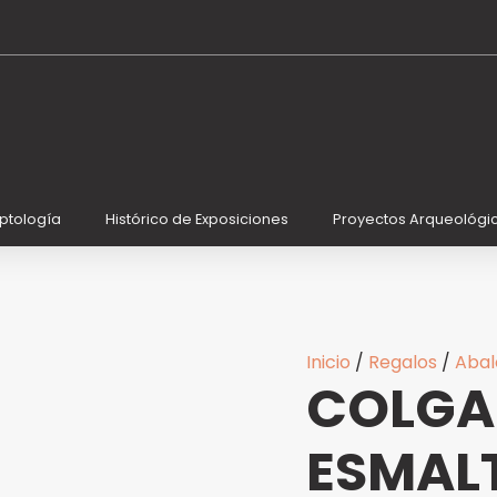
COLGANTE
NUDO
ISIS
ESMALTE
cantidad
iptología
Histórico de Exposiciones
Proyectos Arqueológi
Inicio
/
Regalos
/
Abal
COLGAN
ESMAL