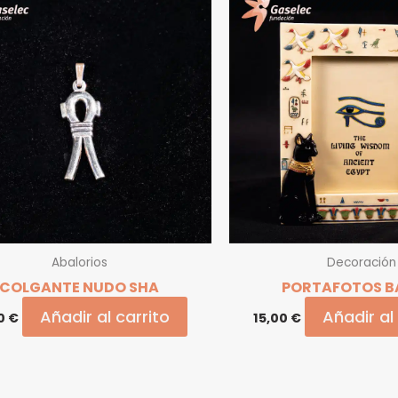
Abalorios
Decoración
COLGANTE NUDO SHA
PORTAFOTOS B
Añadir al carrito
Añadir al
00
€
15,00
€