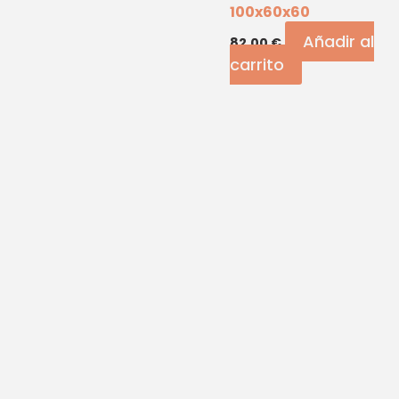
100x60x60
Añadir al
82,00
€
carrito