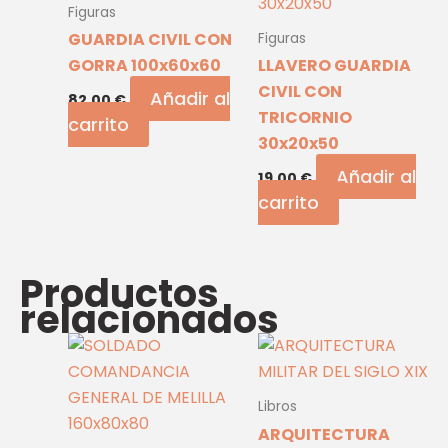
Figuras
GUARDIA CIVIL CON
Figuras
GORRA 100x60x60
LLAVERO GUARDIA
CIVIL CON
Añadir al
82,00
€
TRICORNIO
carrito
30x20x50
Añadir al
19,00
€
carrito
Productos
relacionados
Libros
ARQUITECTURA