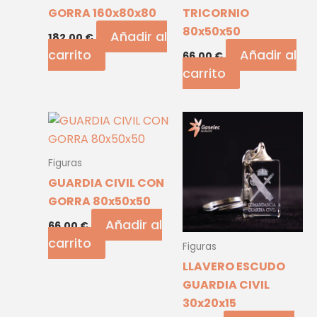
GORRA 160x80x80
TRICORNIO
80x50x50
Añadir al
182,00
€
carrito
Añadir al
66,00
€
carrito
Figuras
GUARDIA CIVIL CON
GORRA 80x50x50
Añadir al
66,00
€
carrito
Figuras
LLAVERO ESCUDO
GUARDIA CIVIL
30x20x15