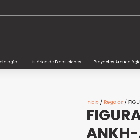
FIGURA
COBRE
TUT-
ANKH-
AMÓN
ORO
72
cantidad
iptología
Histórico de Exposiciones
Proyectos Arqueológi
Inicio
/
Regalos
/ FIG
FIGURA
ANKH-