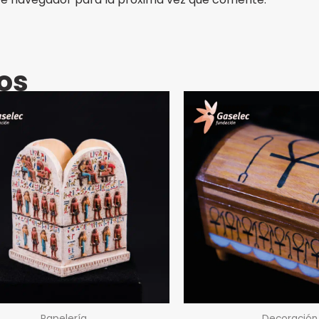
os
Papelería
Decoración