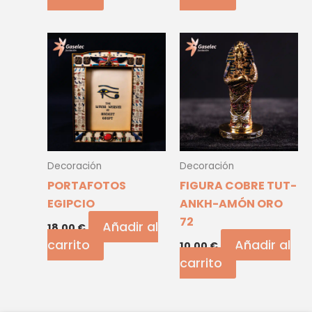
Decoración
Decoración
PORTAFOTOS
FIGURA COBRE TUT-
EGIPCIO
ANKH-AMÓN ORO
72
Añadir al
18,00
€
carrito
Añadir al
10,00
€
carrito