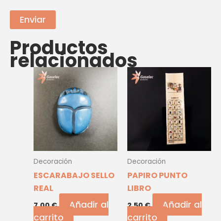
Productos
relacionados
Decoración
Decoración
ESCARABAJO SELLO
PAPIRO PUNTO
REAL
LIBRO
Añadir al
Añadir al
7,00
€
2,50
€
carrito
carrito