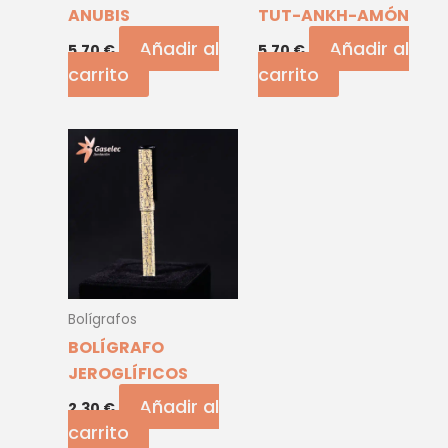
ANUBIS
TUT-ANKH-AMÓN
Añadir al
Añadir al
5,70
€
5,70
€
carrito
carrito
Bolígrafos
BOLÍGRAFO
JEROGLÍFICOS
Añadir al
2,30
€
carrito