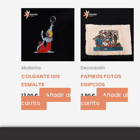
Abalorios
Decoración
COLGANTE ISIS
PAPIROS FOTOS
ESMALTE
EGIPCIOS
Añadir al
Añadir al
13,00
€
2,50
€
carrito
carrito