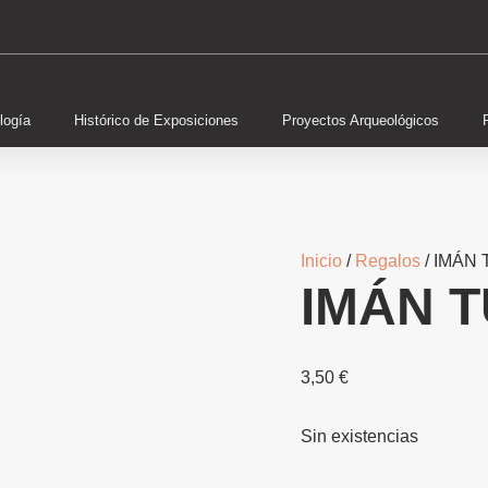
logía
Histórico de Exposiciones
Proyectos Arqueológicos
Inicio
/
Regalos
/ IMÁN
IMÁN 
3,50
€
Sin existencias