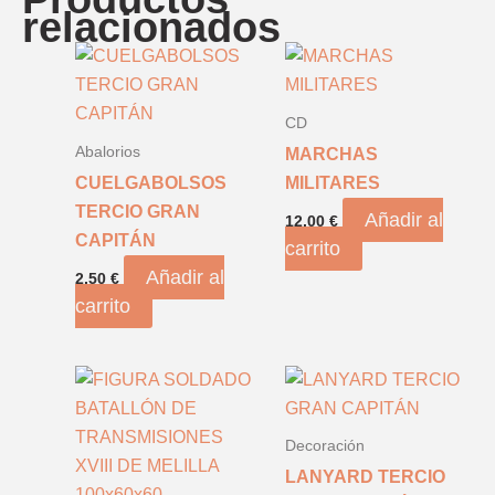
relacionados
CD
Abalorios
MARCHAS
CUELGABOLSOS
MILITARES
TERCIO GRAN
Añadir al
12,00
€
CAPITÁN
carrito
Añadir al
2,50
€
carrito
Decoración
LANYARD TERCIO