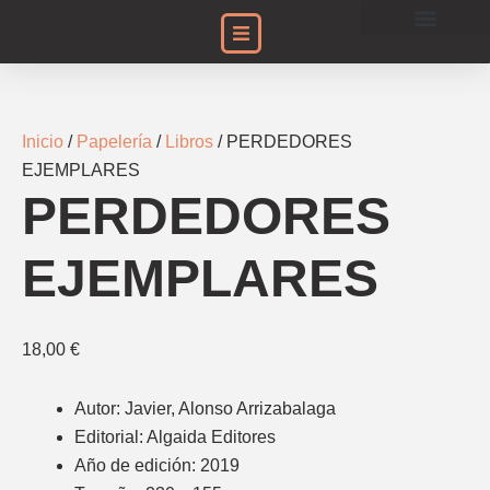
Ir
PERDEDORES
al
EJEMPLARES
Acción Social
Encuentros de Egiptología
Histórico de Exposiciones
Proyectos Arqueológicos
contenido
cantidad
Inicio
/
Papelería
/
Libros
/ PERDEDORES
EJEMPLARES
PERDEDORES
EJEMPLARES
18,00
€
Autor: Javier, Alonso Arrizabalaga
Editorial: Algaida Editores
Año de edición: 2019