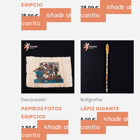
EGIPCIO
Añadir al
28,00
€
Añadir al
carrito
18,00
€
carrito
Decoración
Bolígrafos
PAPIROS FOTOS
LÁPIZ GIGANTE
EGIPCIOS
Añadir al
6,00
€
Añadir al
carrito
2,50
€
carrito