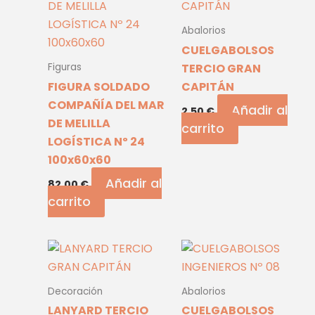
Abalorios
CUELGABOLSOS
TERCIO GRAN
Figuras
FIGURA SOLDADO
CAPITÁN
COMPAÑÍA DEL MAR
Añadir al
2,50
€
DE MELILLA
carrito
LOGÍSTICA Nº 24
100x60x60
Añadir al
82,00
€
carrito
Decoración
Abalorios
LANYARD TERCIO
CUELGABOLSOS