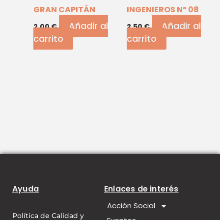
GRAN CAPITÁN
INGENIEROS Nº 08
Añadir al
Añadir al
2,00
€
2,50
€
carrito
carrito
Ayuda
Enlaces de interés
Acción Social
Política de Calidad y