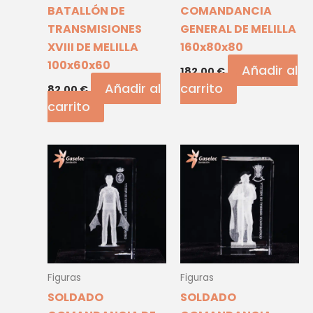
BATALLÓN DE
COMANDANCIA
TRANSMISIONES
GENERAL DE MELILLA
XVIII DE MELILLA
160x80x80
100x60x60
Añadir al
182,00
€
Añadir al
carrito
82,00
€
carrito
Figuras
Figuras
SOLDADO
SOLDADO