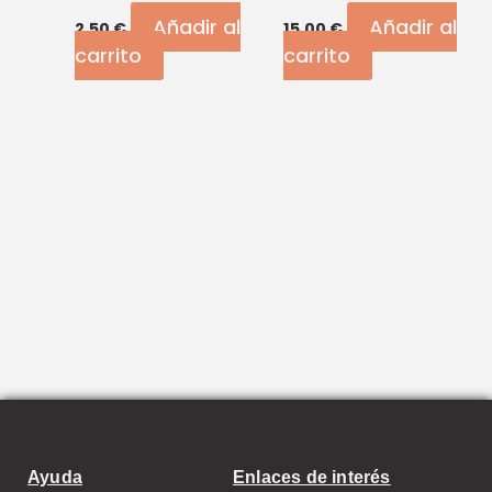
Añadir al
Añadir al
2,50
€
15,00
€
carrito
carrito
Ayuda
Enlaces de interés