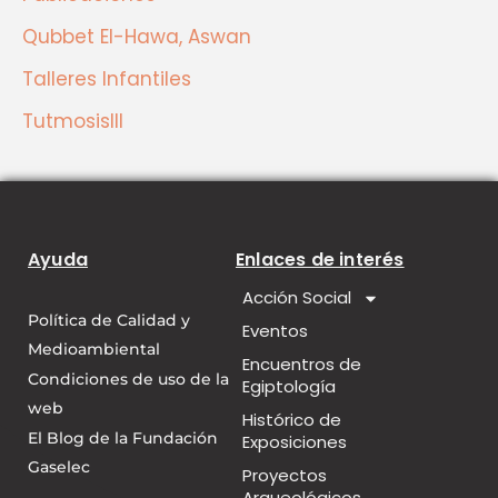
Qubbet El-Hawa, Aswan
Talleres Infantiles
TutmosisIII
Ayuda
Enlaces de interés
Acción Social
Política de Calidad y
Eventos
Medioambiental
Encuentros de
Condiciones de uso de la
Egiptología
web
Histórico de
El Blog de la Fundación
Exposiciones
Gaselec
Proyectos
Arqueológicos