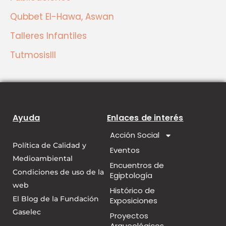
Qubbet El-Hawa, Aswan
Talleres Infantiles
TutmosisIII
Ayuda
Enlaces de interés
Acción Social
Política de Calidad y
Eventos
Medioambiental
Encuentros de
Condiciones de uso de la
Egiptología
web
Histórico de
El Blog de la Fundación
Exposiciones
Gaselec
Proyectos
Arqueológicos