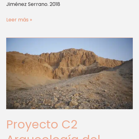
Jiménez Serrano. 2018
Leer más »
Proyecto
C2
Arqueología
del
Paisaje
en
el
Valle
del
Escondite
Proyecto C2
de
las
Momias