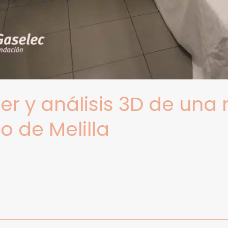
er y análisis 3D de un
o de Melilla