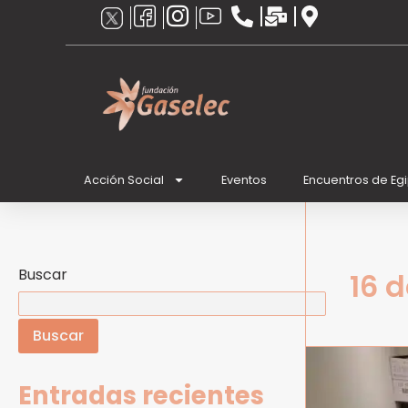
Ir
al
contenido
Acción Social
Eventos
Encuentros de Eg
Buscar
16 d
Buscar
Escáner
y
Entradas recientes
análisis