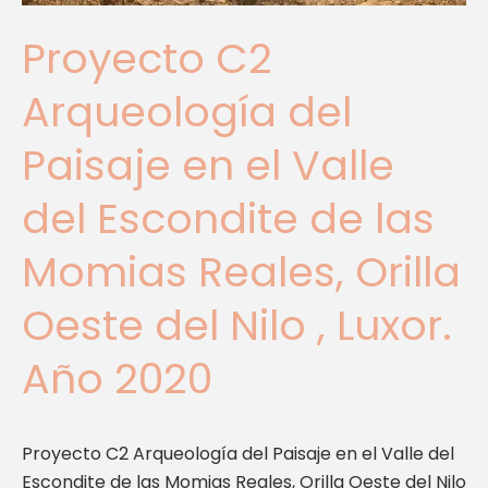
Valle
del
Proyecto C2
Escondite
de
Arqueología del
las
Momias
Paisaje en el Valle
Reales,
Orilla
del Escondite de las
Oeste
Momias Reales, Orilla
del
Nilo
Oeste del Nilo , Luxor.
,
Luxor.
Año 2020
Año
2020
Proyecto C2 Arqueología del Paisaje en el Valle del
Escondite de las Momias Reales, Orilla Oeste del Nilo