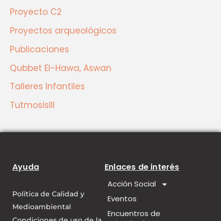
Proyecto C2
Proyectos arqueológicos
Publicaciones
Qubbet El-Hawa, Aswan
Talleres Infantiles
TutmosisIII
Ayuda
Enlaces de interés
Acción Social
Política de Calidad y
Eventos
Medioambiental
Encuentros de
Condiciones de uso de la