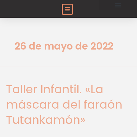
Ir
al
Acción Social
Encuentros de Egiptología
Histórico de Exposiciones
Proyectos Arqueológicos
contenido
26 de mayo de 2022
Taller
Infantil.
Taller Infantil. «La
«La
máscara
máscara del faraón
del
faraón
Tutankamón»
Tutankamón»