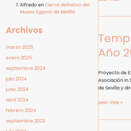
Alfredo
en
Cierre definitivo del
Museo Egipcio de Melilla
Templo
de
Archivos
Templo
Millones
de
marzo 2025
Año 2
Años
enero 2025
de
Tutmosis
septiembre 2024
Proyecto de Ex
III,
julio 2024
Asociación In 
Luxor.
de Sevilla y d
Año
junio 2024
2019
abril 2024
Leer más »
febrero 2024
septiembre 2023