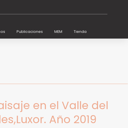
cos
Publicaciones
MEM
Tienda
isaje en el Valle del
es,Luxor. Año 2019