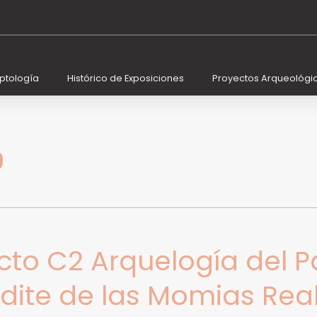
iptología
Histórico de Exposiciones
Proyectos Arqueológi
9
cto C2 Arquelogía del Pa
dite de las Momias Real