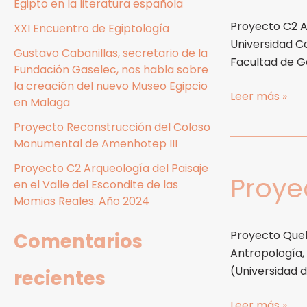
Egipto en la literatura española
el
Proyecto C2 Ar
Valle
XXI Encuentro de Egiptología
Universidad C
del
Gustavo Cabanillas, secretario de la
Facultad de Ge
Escondite
Fundación Gaselec, nos habla sobre
de
la creación del nuevo Museo Egipcio
Leer más »
las
en Malaga
Momias
Proyecto Reconstrucción del Coloso
Reales,Luxor.
Monumental de Amenhotep III
Proyecto
Año
Quebbet
Proyecto C2 Arqueología del Paisaje
2019
Proye
El-
en el Valle del Escondite de las
Hawa,
Momias Reales. Año 2024
Aswan.
Año
Proyecto Queb
Comentarios
2019
Antropología, 
(Universidad d
recientes
Leer más »