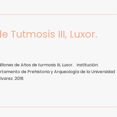
Tutmosis III, Luxor.
ones de Años de turmosis III, Luxor. Institución:
artamento de Prehistoria y Arqueología de la Universidad
lvarez. 2018