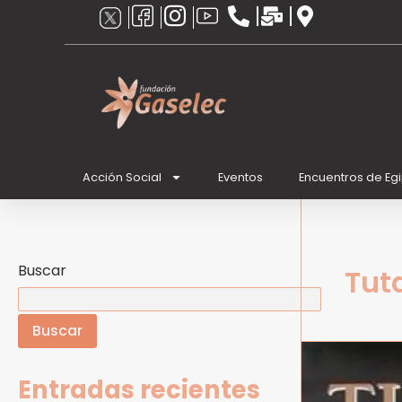
Ir
al
contenido
Acción Social
Eventos
Encuentros de Eg
Buscar
Tut
Buscar
Tut-
Ankh-
Entradas recientes
Amón,